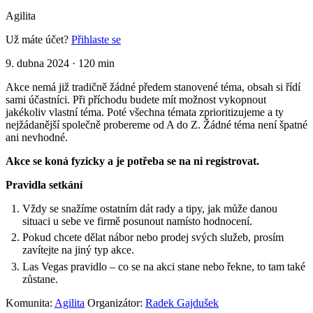
Agilita
Už máte účet?
Přihlaste se
9. dubna 2024
·
120 min
Akce nemá již tradičně žádné předem stanovené téma, obsah si řídí
sami účastníci. Při příchodu budete mít možnost vykopnout
jakékoliv vlastní téma. Poté všechna témata zprioritizujeme a ty
nejžádanější společně probereme od A do Z. Žádné téma není špatné
ani nevhodné.
Akce se koná fyzicky a je potřeba se na ni registrovat.
Pravidla setkání
Vždy se snažíme ostatním dát rady a tipy, jak může danou
situaci u sebe ve firmě posunout namísto hodnocení.
Pokud chcete dělat nábor nebo prodej svých služeb, prosím
zavítejte na jiný typ akce.
Las Vegas pravidlo – co se na akci stane nebo řekne, to tam také
zůstane.
Komunita:
Agilita
Organizátor:
Radek Gajdušek