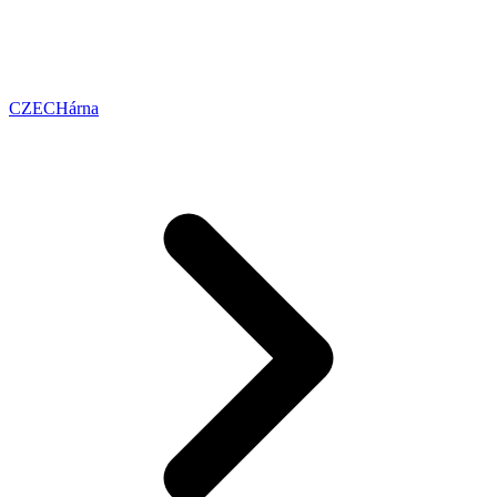
CZECHárna