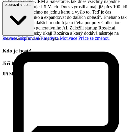
že když se řekne CRM a Salesforce, tak dnes všechny napadne
Zobrazit více...
Enehano”, doplňuje Jiří Mach. Dnes vyrostli a mají již přes 100 lidí.
“Vsadil jsem všechno na jednu kartu a vyšlo to. Teď je čas
diverzifikovat riziko a expandovat do dalších oblastí”. Enehano tak
dnes investuje do dalších modulů jako třeba podpory Collections
procesů a také do generativního AI. Založili startup Rossie.ai,
kterému hezky česky říkají Rozárka a který dodává nástroje na
Inovace
Inspirování
Kreativita
Motivace
Práce se změnou
zpracování přirozeného jazyka.
Kdo je host?
Jiří Mach
Jiří Mach