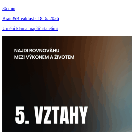
86 min
Brain&Breakfast · 18. 6. 2026
Umění klamat napříč staletími