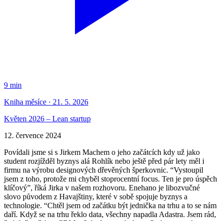
9 min
Kniha měsíce · 21. 5. 2026
Květen 2026 – Lean startup
12. července 2024
Povídali jsme si s Jirkem Machem o jeho začátcích kdy už jako
student rozjížděl byznys alá Rohlík nebo ještě před pár lety měl i
firmu na výrobu designových dřevěných šperkovnic. “Vystoupil
jsem z toho, protože mi chyběl stoprocentní focus. Ten je pro úspěch
klíčový”, říká Jirka v našem rozhovoru. Enehano je libozvučné
slovo původem z Havajštiny, které v sobě spojuje byznys a
technologie. “Chtěl jsem od začátku být jednička na trhu a to se nám
daří. Když se na trhu řeklo data, všechny napadla Adastra. Jsem rád,