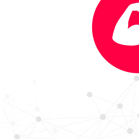
the current crisis of managing scarcity, we see instead that our
capacities for the relationships that can make the changes are
abundant.
We must work with individuals, families and communities to grow
the core capabilities we all need to flourish. Radical Help describes
the principles behind the approach, the design process that makes
the work possible and the challenges of transition. It is bold - and
above all, practical. It is not a book of dreams. It is about concrete
new ways of organizing that already have been developing across
Britain. Radical Help creates a new vision and a radically different
approach that can take care of us once more, from cradle to grave.
Kdo je Markéta Pěchoučková?
Markéta Pěchoučková
pracuje na ministerstvu práce a sociálních
věcí, snaží se přispět k efektivnějšímu fungování veřejné správy a
veřejných služeb a podpořit evidence-based rozhodování. Ráda
pomáhá projektům, které znají pravé příčiny problémů, hledají pro
ně řešení, jsou zaměřené na výsledky a nebojí se sledování a měření
dopadu. Zajímají ji alternativní modely organizace pracovních týmů,
o jeden takový se koneckonců pokouší i ve své práci.