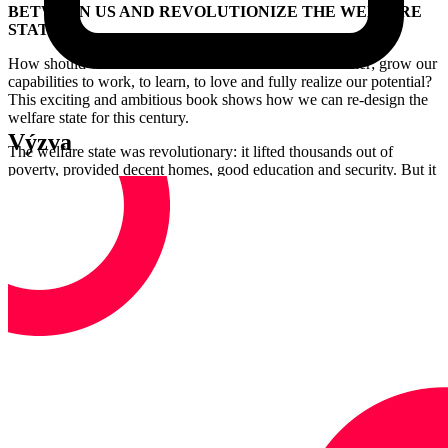
BETWEEN US AND REVOLUTIONIZE THE WELFARE
STATE
How should we live: how should we care for one another; grow our
capabilities to work, to learn, to love and fully realize our potential?
This exciting and ambitious book shows how we can re-design the
welfare state for this century.
Výzva
The welfare state was revolutionary: it lifted thousands out of
poverty, provided decent homes, good education and security. But it
is out of kilter now: an elaborate and expensive system of managing
needs and risks. Today we face new challenges. Our resources have
changed.
Hilary Cottam takes us through five 'Experiments' to show us a new
design. We start on a Swindon housing estate where families who
have spent years revolving within our current welfare systems are
supported to design their own way out. We spend time with young
people who are helped to make new connections - with radical
results. We turn to the question of good health care and then to the
world of work and see what happens when people are given
different tools to make change. Then we see those over sixty design
a new and affordable system of support.
At the heart of this way of working is human connection. Upending