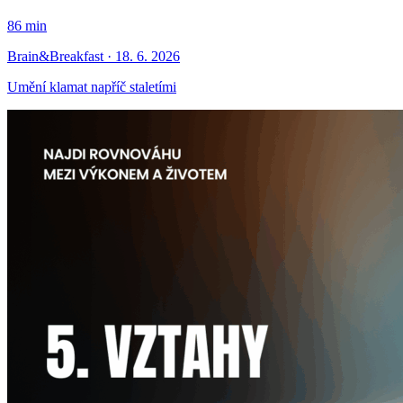
86 min
Brain&Breakfast · 18. 6. 2026
Umění klamat napříč staletími